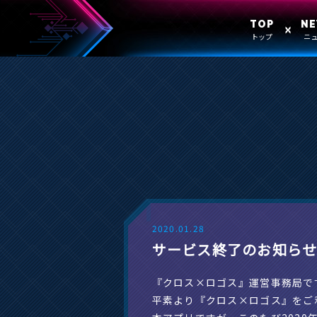
TOP
N
トップ
ニ
2020.01.28
サービス終了のお知ら
『クロス×ロゴス』運営事務局で
平素より『クロス×ロゴス』をご