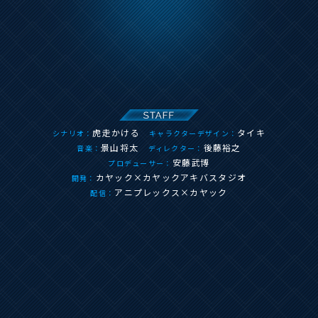
虎走かける
タイキ
シナリオ：
キャラクターデザイン：
景山将太
後藤裕之
音楽：
ディレクター：
安藤武博
プロデューサー：
カヤック×カヤックアキバスタジオ
開発：
アニプレックス×カヤック
配信：