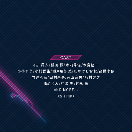
石川界人/稲田 徹/木内秀信/木島隆一
小林ゆう/小村哲生/瀬戸麻沙美/たかはし智秋/高橋李依
竹達彩奈/田村奈央/東山奈央/乃村健次
潘めぐみ/村瀬 歩/代永 翼
AND MORE...
<五十音順>